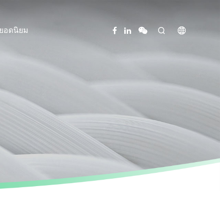
ายอดนิยม

