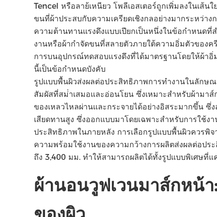
Tencel หรือลาย้เหนียว โพลีเอสเตอร์ถูกเพิ่มลงในเส้นใ
ขนที่ผ้าประสบกับความเครียดเชิงกลอย่างมากระหว่างก
ความต้านทานแรงดึงแบบเปียกเป็นหนึ่งในข้อกําหนดที่สํา
งานหรือผ้ากําจัดขนที่สลายตัวภายใต้ความอิ่มตัวขอ
การบนอุปกรณ์ทดสอบแรงดึงที่ได้มาตรฐานโดยให้ผ้าอิ
นี้เป็นข้อกําหนดบังคับ
รูปแบบพื้นผิวส่งผลต่อประสิทธิภาพการทํางานในลักษณะท
สัมผัสที่สม่ําเสมอและอ่อนโยน ซึ่งเหมาะสําหรับผ้ามา
ของเหลวไหลผ่านและกระจายได้อย่างอิสระมากขึ้น ซึ่งส
เสียดทานสูง ซึ่งออกแบบมาโดยเฉพาะสําหรับการใช้งานกํ
ประสิทธิภาพในภายหลัง การเลือกรูปแบบพื้นผิวควรพิ
ความพร้อมใช้งานของความกว้างการผลิตส่งผลต่อประสิท
ถึง 3,400 มม. ทําให้สามารถผลิตได้ทั้งรูปแบบพิเศษที
ผ้านอนวูฟเวนมาส์กหน้า
ของผิว