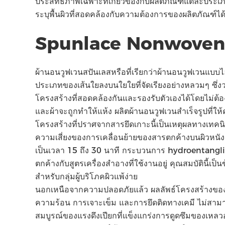
ประสิทธิภาพเฉพาะที่เกี่ยวข้องกับผลิตภัณฑ์แต่ละป
ระบุพื้นผิวที่สอดคล้องกับความต้องการของผลิตภัณฑ์ได้
Spunlace Nonwoven ค
ผ้านอนวูฟเวนสปันเลสหรือที่เรียกว่าผ้านอนวูฟเวนแบบไฮโด
ประเภทของเส้นใยลงบนใยใยที่จัดเรียงอย่างหลวมๆ ซึ่งวา
โครงสร้างที่สอดคล้องกันและรองรับตัวเองได้โดยไม่ต้
และผ้าจะถูกทําให้แห้ง ผลิตผ้านอนวูฟเวนสําเร็จรูปที่ให้
โครงสร้างที่ปราศจากสารยึดเกาะนี้เป็นเหตุผลทางเทคนิ
ความเสี่ยงของการเคลื่อนย้ายของสารตกค้างบนผิวหนัง ซึ่
เป็นเวลา 15 ถึง 30 นาที กระบวนการ hydroentangling ช
ตกค้างกับสูตรเครื่องสําอางที่ใช้งานอยู่ คุณสมบัติน
สําหรับกลุ่มผู้บริโภคผิวแพ้ง่าย
นอกเหนือจากความปลอดภัยแล้ว ผลลัพธ์โครงสร้างของ
ความร้อน การเจาะเข็ม และการยึดติดทางเคมี ไม่สามารถท
สมบูรณ์ของแรงดึงเปียกที่แข็งแกร่งการดูดซึมของเหลว