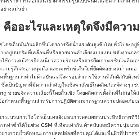
ระเภทตรรกะการเลือกเส้นใยวิศวกรรมรูปแบบพื้นผิวและความสามาร
อย่างแม่นยํา
ืออะไรและเหตุใดจึงมีความ
รเอ็นพันกันผลิตขึ้นโดยการฉีดน้ําแรงดันสูงซึ่งโดยทั่วไปจะอยู่ที่แ
งอยู่บนดรัมที่เคลื่อนที่หรือสายพานลําเลียงแบบแบน พลังงานกลจาก
องใช้กาวเคมีสารยึดเหนี่ยวความร้อนหรือสารยึดเกาะเรซินโพลีเม
ความรู้สึกสะอาดนุ่มมือ และเมทริกซ์เส้นใยที่ยึดติดอย่างสม่ําเสมอ
คพื้นฐานว่าทําไมผ้าสปันเลสจึงครอบงําการใช้งานที่สัมผัสกับผิ
งเป็นปัญหาที่มีความสําคัญในเชิงพาณิชย์ในผลิตภัณฑ์ต่างๆ เช่น แผ
่วยขจัดความเสี่ยงนี้โดยสิ้นเชิง โดยผลิตสารตั้งต้นที่ไม่ก่อให้
ี้เป็นข้อกําหนดพื้นฐานสําหรับการปฏิบัติตามมาตรฐานความปลอดภัย
กระบวนการไฮโดรเอ็นเทลยังมอบการผสมผสานประสิทธิภาพที่วิธี
ําซ้ําได้ในช่วง GSM ที่เทียบเท่ากัน ผ้าสปันเลสมีความนุ่มนวลสู
อย่างรวดเร็วลักษณะการปลดปล่อยที่ควบคุมได้และพื้นผิวที่ปราศจ