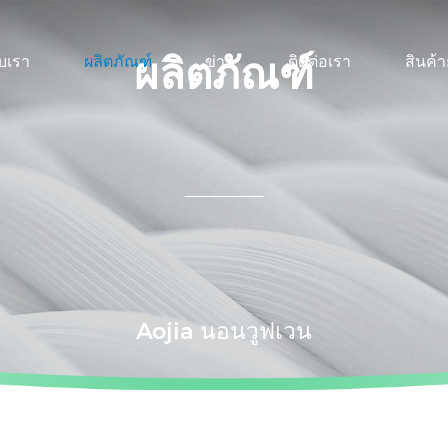
ผลิตภัณฑ์
ับเรา
ผลิตภัณฑ์
ข่าว
ติดต่อเรา
สินค้
Aojia นอนวูฟเวน