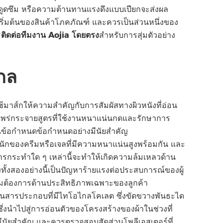
รดูดซึม หรือความต้านทานแรงดึงแบบเปียกจะส่งผล
ริ่มต้นของสินค้าโภคภัณฑ์ และควรเป็นส่วนหนึ่งของ
ร
ติดต่อทีมงาน Aojia โดยตรง
สําหรับการสุ่มตัวอย่าง
งกล
้มาส์กให้ความสําคัญกับการสัมผัสทางผิวหนังที่อ่อน
การแพร่กระจายสูตรที่ใช้งานหนาแน่นกดและรักษาการ
นข้อกําหนดข้อกําหนดอย่างมีนัยสําคัญ
หนักของครีมหรือเจลที่มีความหนาแน่นสูงพร้อมกัน และ
รกระทําใด ๆ เหล่านี้จะทําให้เกิดความล้มเหลวด้าน
งทั้งสองอย่างนี้เป็นปัญหาร้ายแรงต่อประสบการณ์ของผู้
วามต้องการด้านประสิทธิภาพเฉพาะของลูกค้า
่เป็นสารประกอบที่มีไทโอไกลโคเลต ซึ่งขัดขวางพันธะได
ึ่งนําไปสู่การอ่อนตัวของโครงสร้างของผ้าในช่วงที่
ีนัยสําคัญ และควรตรวจสอบสัดส่วนโพลีเอสเตอร์ที่