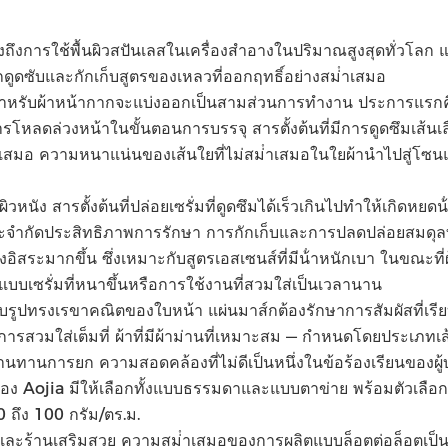
ถึงการใช้พื้นผิวสปันเลสในเครื่องสําอางในปริมาณสูงสุดทั่วโลก
ารถดูดซับและกักเก็บสูตรของเหลวที่ออกฤทธิ์อย่างสม่ําเสมอ
ําหรับผ้าหน้ากากจะแบ่งออกเป็นสามส่วนการทํางาน ประการแร
การโหลดล่วงหน้าในขั้นตอนการบรรจุ สารตั้งต้นที่มีการดูดซึมเส้น
ม่ําเสมอ ความหนาแน่นของเส้นใยที่ไม่สม่ําเสมอในใยผ้านําไปสู่โซน
ัง สารตั้งต้นที่ปล่อยเซรั่มที่ดูดซึมได้เร็วเกินไปทําให้เกิดหยดน้
ละจํากัดประสิทธิภาพการรักษา การกักเก็บและการปลดปล่อยสมดุล
ิสระมากขึ้น ซึ่งเหมาะกับสูตรเอสเซนส์ที่มีน้ําหนักเบา ในขณะที่ผ
บบเซรั่มที่หนาขึ้นหรือการใช้งานที่สวมใส่เป็นเวลานาน
บรูปทรงเรขาคณิตของใบหน้า แผ่นมาส์กต้องรักษาการสัมผัสที่เรียบแ
สวมใส่เต็มที่ ผ้าที่มีผ้าม่านที่เหมาะสม — กําหนดโดยประเภ
านการยก ความสอดคล้องที่ไม่ดีเป็นหนึ่งในข้อร้องเรียนของผู้บร
ของ Aojia มีให้เลือกทั้งแบบธรรมดาและแบบตาข่าย พร้อมตัวเลือกเ
 ถึง 100 กรัม/ตร.ม.
ะร้านเสริมสวย ความสม่ําเสมอของการผลิตแบบล็อตต่อล็อตเป็นข