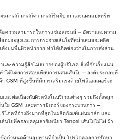
 แผ่นมาสก์ มาสก์ตา มาสก์ริมฝีปาก และแผ่นแปะทรีท
กคือความสามารถในการแช่เอสเซนส์ — อัตราและความ
เลือดฝอยสูงและการกระจายเส้นใยที่สม่ําเสมอจะผลิต
แห้งบนพื้นผิวหน้ากาก ทําให้เกิดช่องว่างในการส่งส่วน
ําและความรู้สึกไม่สบายของผู้บริโภค สิ่งที่กักเก็บแน่น
ทําได้โดยการสอบเทียบการผสมเส้นใย — องค์ประกอบที่
้า GSM ที่สูงขึ้นที่มีการเสริมแรงด้วยโพลีเอสเตอร์จะ
ละต่อเนื่องกับผิวหนังในบริเวณต่างๆ รวมถึงดั้งจมูก
ทเส้นใย GSM และพารามิเตอร์ของกระบวนการ —
ิโภคที่อ้างถึงมากที่สุดในผลิตภัณฑ์แผ่นมาส์ก และ
ส้นใยที่ครอบคลุมลาย้เหนียว Tencel เส้นใยไม้ไผ่ ผ้า
้อกําหนดด้านอุปทานที่จําเป็น โปรโตคอลการรักษา