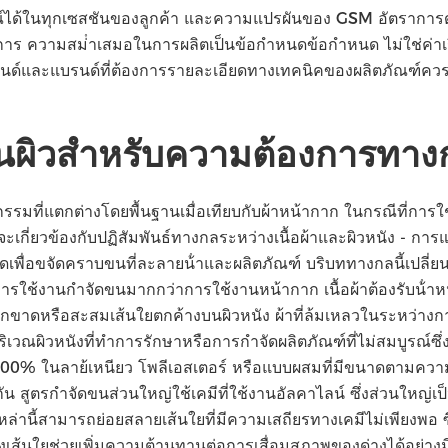
การณ์ได้ในทุกเซสชันของลูกค้า และความแปรผันของ GSM อัตรากา
การ ความสม่ําเสมอในการผลิตเป็นข้อกําหนดข้อกําหนด ไม่ใช่ค่าเ
ด์และแบรนด์ที่ต้องการรายละเอียดทางเทคนิคของผลิตภัณฑ์คว
ื้นผิวสําหรับความต้องการทา
รรมที่แตกต่างโดยพื้นฐานเมื่อเทียบกับผ้าหน้ากาก ในกรณีที่การใช
จะเกี่ยวข้องกับปฏิสัมพันธ์ทางกลระหว่างเนื้อผ้าและผิวหนัง - 
ดเพื่อขจัดคราบขนที่ละลายน้ําและผลิตภัณฑ์ บริบททางกลนี้เปลี่ย
รใช้งานกําจัดขนมากกว่าการใช้งานหน้ากาก เนื้อผ้าต้องรับน้ํา
ฉีกขาดหรือสะสมเส้นใยตกค้างบนผิวหนัง ผ้าที่ล้มเหลวในระหว่างกา
วณผิวหนังที่ทําการรักษาหรือการกําจัดผลิตภัณฑ์ที่ไม่สมบูรณ์ซึ่
ิ์ 100% ในลาย้เหนียว โพลีเอสเตอร์ หรือแบบผสมที่มีขนาดตามค
ัน สูตรกําจัดขนส่วนใหญ่ใช้เคมีที่ใช้งานอัลคาไลน์ ซึ่งส่วนใหญ
เหล่านี้สามารถย่อยสลายเส้นใยที่มีความเสถียรทางเคมีไม่เพียงพอ ซ
เส้นใยช่วยเพิ่มความต้านทานต่อการเสื่อมสภาพของด่างได้อย่างม