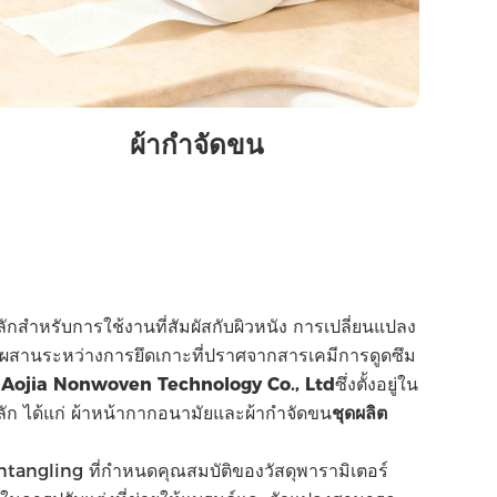
ผ้ากําจัดขน
กสําหรับการใช้งานที่สัมผัสกับผิวหนัง การเปลี่ยนแปลง
ผสมผสานระหว่างการยึดเกาะที่ปราศจากสารเคมีการดูดซึม
ยง Aojia Nonwoven Technology Co., Ltd
ซึ่งตั้งอยู่ใน
ก ได้แก่ ผ้าหน้ากากอนามัยและผ้ากําจัดขน
ชุดผลิต
angling ที่กําหนดคุณสมบัติของวัสดุพารามิเตอร์