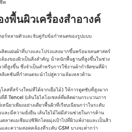
ชีพ
พื้นผิวเครื่องสําอางค์
อร์หลายตัวและจับคู่กับข้อกําหนดของรูปแบบ
 จะผลิตแผ่นผ้าที่บางและโปร่งแสงมากขึ้นพร้อมจลนศาสตร์
งของผิวเป็นสิ่งสําคัญ น้ําหนักพื้นฐานที่สูงขึ้นในช่วง
งขึ้น ซึ่งจําเป็นสําหรับการใช้งานผ้ากําจัดขนที่ผ้า
ลิเคชันที่กําหนดจะนําไปสู่ความล้มเหลวด้าน
่สร้างใหม่ที่ได้จากเยื่อไม้) ให้การดูดซับที่สูงมาก
ที่ดี Tencel (เส้นใยไลโอเซลล์ที่ผลิตผ่านกระบวนการ
นียวเพียงอย่างเดียวพื้นผิวที่เรียบเนียนกว่าในระดับ
ละมีความยั่งยืน เส้นใยไม้ไผ่มีส่วนช่วยในการต้าน
นตลาดเอเชียแปซิฟิกโดยมุ่งเป้าไปที่ผิวแพ้ง่ายและเป็นสิว
้าม่านและความสอดคล้องที่ระดับ GSM บางจะต่ํากว่า