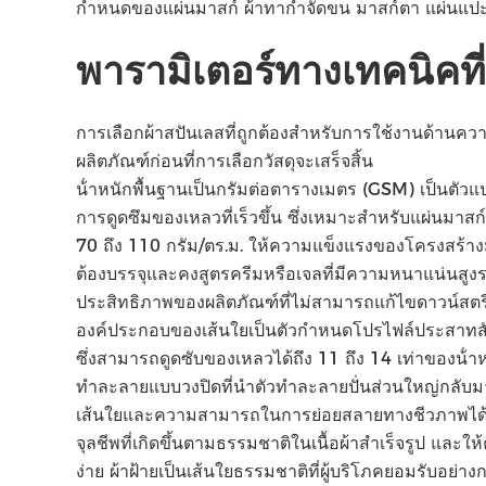
กําหนดของแผ่นมาสก์ ผ้าทากําจัดขน มาสก์ตา แผ่นแปะท
พารามิเตอร์ทางเทคนิคที่
การเลือกผ้าสปันเลสที่ถูกต้องสําหรับการใช้งานด้าน
ผลิตภัณฑ์ก่อนที่การเลือกวัสดุจะเสร็จสิ้น
น้ําหนักพื้นฐานเป็นกรัมต่อตารางเมตร (GSM) เป็นตัวแปร
การดูดซึมของเหลวที่เร็วขึ้น ซึ่งเหมาะสําหรับแผ่นมาสก์
70 ถึง 110 กรัม/ตร.ม. ให้ความแข็งแรงของโครงสร้างมาก
ต้องบรรจุและคงสูตรครีมหรือเจลที่มีความหนาแน่นสูงร
ประสิทธิภาพของผลิตภัณฑ์ที่ไม่สามารถแก้ไขดาวน์สตร
องค์ประกอบของเส้นใยเป็นตัวกําหนดโปรไฟล์ประสาทสัมผัส
ซึ่งสามารถดูดซับของเหลวได้ถึง 11 ถึง 14 เท่าของน้ํ
ทําละลายแบบวงปิดที่นําตัวทําละลายปั่นส่วนใหญ่กลับมาใช
เส้นใยและความสามารถในการย่อยสลายทางชีวภาพได้เต็มที
จุลชีพที่เกิดขึ้นตามธรรมชาติในเนื้อผ้าสําเร็จรูป และให
ง่าย ผ้าฝ้ายเป็นเส้นใยธรรมชาติที่ผู้บริโภคยอมรับอย่า