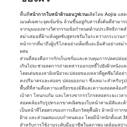
พื้นที่
หน้ากากใบหน้าผ้านอนวูฟเวน
ผลิตโดย Aojia แสดง
เมนต์เฉพาะจุดเข้มข้น ล้วนขึ้นอยู่กับสารตั้งต้นที่สาม
จากมุมมองทางวิศวกรรมข้อกําหนดด้านประสิทธิภาพส
สม่ําเสมอที่ผ้าแห้งดูดซับสูตรเซรั่มในระหว่างกระบวน
หน้ากากที่มาถึงผู้บริโภคอย่างเต็มที่และอิ่มตัวอย่างส
ผสม
ส่วนที่สองคือการกักเก็บเซรั่มและควบคุมการปลดปล่อยผิวหน
เกินไปจะช่วยลดการถ่ายเทสารออกฤทธิ์ไปยังผิวหนังแ
โดดเด่นของลาย้เหนียวจะปล่อยของเหลวที่ดูดซึมได้อย่างอ
คงปริมาตรและค่อยๆ ปล่อยออกมา ซึ่งเหมาะสําหรับรูปแ
พื้นที่ที่สามคือความเสถียรของมิติและความสอดคล้องกั
เบ้าตา โหนกแก้ม และโครงขากรรไกรตลอดระยะเวลาการ
สอดคล้องกับรูปทรงเรขาคณิตของใบหน้าสามมิติและต้านท
เป็นหน้าที่โดยตรงของการเลือกวัสดุพื้นผิว ผ้าหน้ากาก
ฝ้าย และส่วนผสมแบบกําหนดเอง โดยมีน้ําหนักตั้งแต่ 30
สําหรับการใช้งานระดับมืออาชีพในสภาพแวดล้อมสปาแล