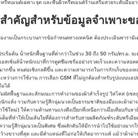
รีทเมนต์เฉพาะจุด และพื้นผิวทรีตเมนต์ร้านเสริมสวยระดับมืออา
สําคัญสําหรับข้อมูลจําเพาะของ
ความงามเป็นกระบวนการข้อกําหนดทางเทคนิค ต้องประเมินพารามิเต
เริ่มต้น น้ําหนักพื้นฐานที่ต่ํากว่าในช่วง 30 ถึง 50 กรัม/ตร.ม.
เอสเซ้นส์น้ําหนักเบาที่การดูดซึมเซรั่มอย่างรวดเร็วและความสอดคล้อ
ขึ้น ทนต่อเชิงกลดีขึ้น และความสามารถในการกักเก็บของเหลวที่สู
ะหว่างการใช้งาน การเลือก GSM ที่ไม่ถูกต้องสําหรับรูปแบบแอปพ
ีมได้
พื้นฐานและลักษณะการทํางานของผ้าสําเร็จรูป วิสโคส (เซลลูโลสที
าหนักแห้ง รวมกับความรู้สึกนุ่มนวลเป็นธรรมชาติของมือและผ้าม่าน
้ใหม่) ให้ความต้านทานแรงดึงเปียกที่เหนือกว่าเมื่อเทียบกับลาย้เห
่ทําให้เป็นเส้นใยที่ต้องการสําหรับสายผลิตภัณฑ์ระดับพรีเมียมแ
้ความรู้สึกนุ่มนวลเป็นพิเศษ ซึ่งผลักดันให้มีการนําไปใช้อย่างมากใ
งกว้างขวางที่สุด และมีตําแหน่งที่ไม่ก่อให้เกิดอาการแพ้ แม้ว่าผ