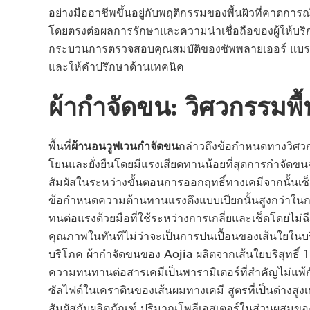
อย่างมืออาชีพขึ้นอยู่กับพฤติกรรมของพื้นผิวที่คาด
โดยตรงต่อผลการรักษาและความน่าเชื่อถือของผู้ให้บริ
กระบวนการตรวจสอบคุณสมบัติของซัพพลายเออร์ แบรน
และให้คําปรึกษาด้านเทคนิค
ผ้ากําจัดขน: วิศวกรรมพ
พื้นที่
ผ้านอนวูฟเวนกําจัดขน
กล่าวถึงข้อกําหนดทางวิศวก
โยนและยั่งยืนโดยมีแรงเสียดทานน้อยที่สุดการกําจัดขน
สัมผัสในระหว่างขั้นตอนการออกฤทธิ์ทางเคมีจากนั้นเช็
ข้อกําหนดความต้านทานแรงดึงแบบเปียกนั้นสูงกว่าในกา
ทนต่อแรงด้วยมือที่ใช้ระหว่างการเกลี่ยและเช็ดโดยไม่
คุณภาพในทันทีไม่ว่าจะเป็นการปนเปื้อนของเส้นใยในบริเ
บริโภค ผ้ากําจัดขนของ Aojia ผลิตจากเส้นใยบริสุทธ
ความทนทานต่อสารเคมีเป็นพารามิเตอร์ที่สําคัญไม่แพ้ก
ซัลไฟด์ในเคราตินของเส้นผมทางเคมี สูตรที่เป็นด่างสูง
สัมผัสกับผลิตภัณฑ์ ปริมาณโพลีเอสเตอร์ในส่วนผสมของ